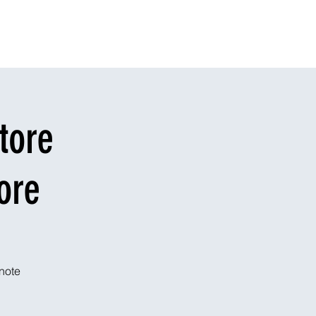
r Sponsors
Blog
The App
Legal
tore
ore
 note