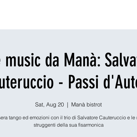
Dining
Explore
Nightlife
Outdoors
Theaters & Events
Ou
e music da Manà: Salva
uteruccio - Passi d'Aut
Sat, Aug 20
  |  
Manà bistrot
era tango ed emozioni con il trio di Salvatore Cauteruccio e le
struggenti della sua fisarmonica