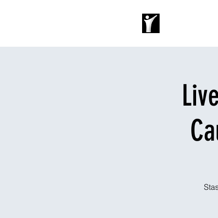
Home
Stay
Liv
Ca
Stas