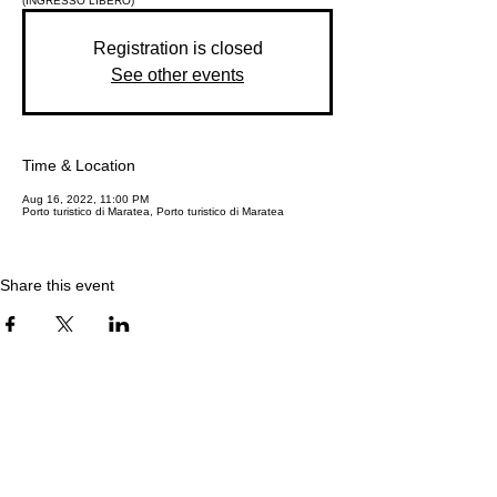
(INGRESSO LIBERO)
Registration is closed
See other events
Time & Location
Aug 16, 2022, 11:00 PM
Porto turistico di Maratea, Porto turistico di Maratea
Share this event
©2019-ongoing by ENVISYSⓇ Ingegneria Ambientale -
VAT IT05396211210.
ENVISYSⓇ and ENVISYSⓇ Logo are registered Trade
Marks by ENVISYSⓇ Ingegneria Ambientale ©2006-
ongoing