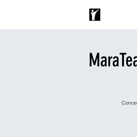
Home
Stay
MaraTea
Concert