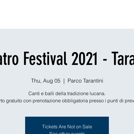
Dining
Explore
Nightlife
Outdoors
Theaters & Events
Ou
tro Festival 2021 - Tar
Thu, Aug 05
  |  
Parco Tarantini
Canti e balli della tradizione lucana.
o gratuito con prenotazione obbligatoria presso i punti di pre
Tickets Are Not on Sale
See other events