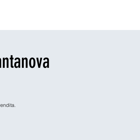
r Sponsors
Blog
The App
Legal
antanova
vendita.