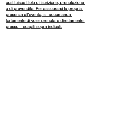
costituisce titolo di iscrizione, prenotazione 
o di prevendita. Per assicurarsi la propria 
presenza all'evento, si raccomanda 
fortemente di voler prenotare direttamente 
presso i recapiti sopra indicati.
Share this event
©2019-ongoing by ENVISYSⓇ Ingegneria Ambientale -
VAT IT05396211210.
ENVISYSⓇ and ENVISYSⓇ Logo are registered Trade
Marks by ENVISYSⓇ Ingegneria Ambientale ©2006-
ongoing